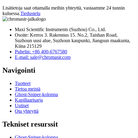
Lisätietoja saat ottamalla meihin yhteyttä, vastaamme 24 tunnin
kuluessa.
Tiedustelu
Maxi Scientific Instruments (Suzhou) Co., Ltd.
Osoite: Kerros 3. Rakennus 15. No.2, Taishan Road,
Suzhoun uusi alue, Suzhoun kaupunki, Jiangsun maakunta,
Kiina 215129
Puhelin: +86 400-6767580
E-mail: sale@chromasir.com
Navigointi
Tuotteet
Tietoa meistä
Ghost-Sniper-kolonna
Kapillaarisarja
Uutiset
Ota yhteyttä
Tekniset resurssit
Ghost-Sniper-kolonna