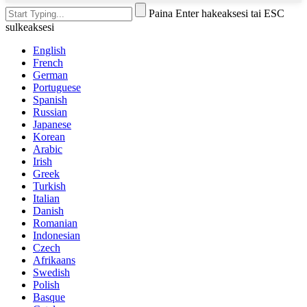
Paina Enter hakeaksesi tai ESC
sulkeaksesi
English
French
German
Portuguese
Spanish
Russian
Japanese
Korean
Arabic
Irish
Greek
Turkish
Italian
Danish
Romanian
Indonesian
Czech
Afrikaans
Swedish
Polish
Basque