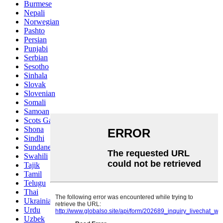
Burmese
Nepali
Norwegian
Pashto
Persian
Punjabi
Serbian
Sesotho
Sinhala
Slovak
Slovenian
Somali
Samoan
Scots Gaelic
Shona
Sindhi
Sundanese
Swahili
Tajik
Tamil
Telugu
Thai
Ukrainian
Urdu
Uzbek