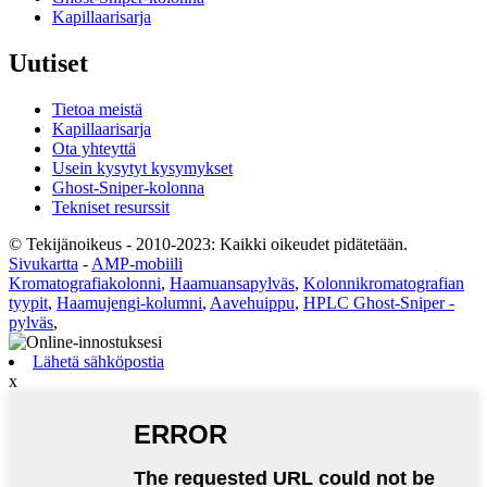
Kapillaarisarja
Uutiset
Tietoa meistä
Kapillaarisarja
Ota yhteyttä
Usein kysytyt kysymykset
Ghost-Sniper-kolonna
Tekniset resurssit
© Tekijänoikeus - 2010-2023: Kaikki oikeudet pidätetään.
Sivukartta
-
AMP-mobiili
Kromatografiakolonni
,
Haamuansapylväs
,
Kolonnikromatografian
tyypit
,
Haamujengi-kolumni
,
Aavehuippu
,
HPLC Ghost-Sniper -
pylväs
,
Lähetä sähköpostia
x